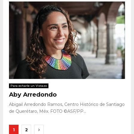
Para echarle un Vistazo
Aby Arredondo
Abigail Arredondo Ramos, Centro Histórico de Santiago
de Querétaro, Méx. FOTO ©ASF/PP...
Paginación
1
2