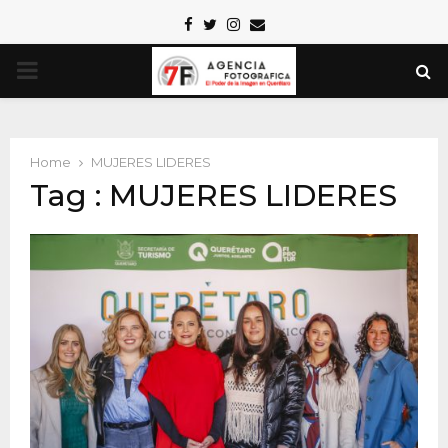
Facebook
Twitter
Instagram
Email
PRIMARY
MENU
Home
MUJERES LIDERES
Tag : MUJERES LIDERES