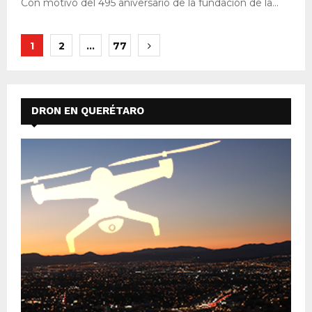
Con motivo del 495 aniversario de la fundación de la...
Paginación
1
2
…
77
de
entradas
DRON EN QUERÉTARO