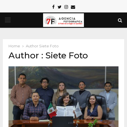
Facebook
Twitter
Instagram
Email
PRIMARY
MENU
Home
Author
Siete Foto
Author :
Siete Foto