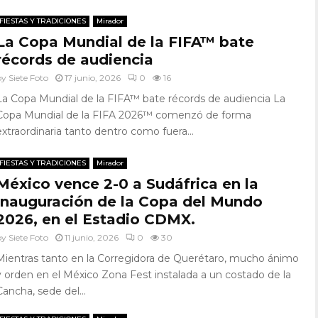
FIESTAS Y TRADICIONES
Mirador
La Copa Mundial de la FIFA™ bate
récords de audiencia
by
Siete Foto
17 junio, 2026
0
16
La Copa Mundial de la FIFA™ bate récords de audiencia La
Copa Mundial de la FIFA 2026™ comenzó de forma
extraordinaria tanto dentro como fuera...
FIESTAS Y TRADICIONES
Mirador
México vence 2-0 a Sudáfrica en la
inauguración de la Copa del Mundo
2026, en el Estadio CDMX.
by
Siete Foto
11 junio, 2026
0
30
Mientras tanto en la Corregidora de Querétaro, mucho ánimo
y orden en el México Zona Fest instalada a un costado de la
Cancha, sede del...