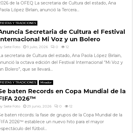
2026 de la OFEQ La secretaria de Cultura del estado, Ana
Paola López Birlain, anunció la Tercera...
FIESTAS Y TRADICIONES
Anuncia Secretaria de Cultura el Festival
Internacional Mi Voz y un Bolero
by
Siete Foto
9 julio, 2026
0
12
La secretaria de Cultura del estado, Ana Paola López Birlain,
anunció la octava edición del Festival Internacional “Mi Voz y
un Bolero”, que se llevará...
FIESTAS Y TRADICIONES
Mirador
Se baten Records en Copa Mundial de la
FIFA 2026™
by
Siete Foto
29 junio, 2026
0
12
Se baten récords: la fase de grupos de la Copa Mundial de la
FIFA 2026™ establece un nuevo hito para el mayor
espectáculo del fútbol...