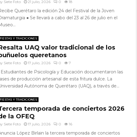
by
Siete Foto
21 julio, 2026
0
18
Recibe Querétaro la edición 24 del Festival de la Joven
Dramaturgia ● Se llevará a cabo del 23 al 26 de julio en el
Museo...
FIESTAS Y TRADICIONES
Resalta UAQ valor tradicional de los
buñuelos queretanos
by
Siete Foto
17 julio, 2026
0
7
• Estudiantes de Psicología y Educación documentaron las
fases de producción artesanal de esta fritura dulce. La
Universidad Autónoma de Querétaro (UAQ), a través de...
FIESTAS Y TRADICIONES
Tercera temporada de conciertos 2026
de la OFEQ
by
Siete Foto
17 julio, 2026
0
16
Anuncia López Birlain la tercera temporada de conciertos