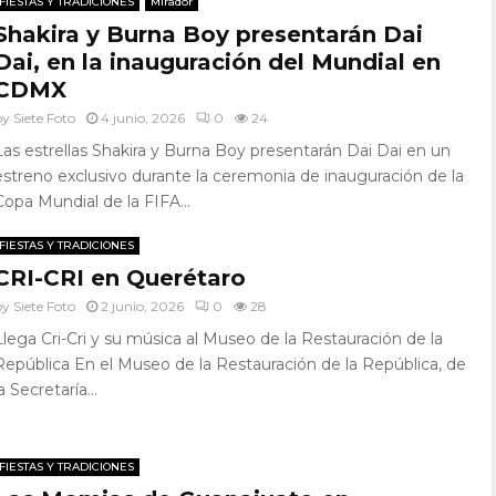
FIESTAS Y TRADICIONES
Mirador
Shakira y Burna Boy presentarán Dai
Dai, en la inauguración del Mundial en
CDMX
by
Siete Foto
4 junio, 2026
0
24
Las estrellas Shakira y Burna Boy presentarán Dai Dai en un
estreno exclusivo durante la ceremonia de inauguración de la
Copa Mundial de la FIFA...
FIESTAS Y TRADICIONES
CRI-CRI en Querétaro
by
Siete Foto
2 junio, 2026
0
28
Llega Cri-Cri y su música al Museo de la Restauración de la
República En el Museo de la Restauración de la República, de
a Secretaría...
FIESTAS Y TRADICIONES