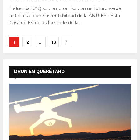
Refrenda UAQ su compromiso con un futuro verde,
ante la Red de Sustentabilidad de la ANUIES • Esta
Casa de Estudios fue sede de la...
Paginación
1
2
…
13
de
entradas
DRON EN QUERÉTARO