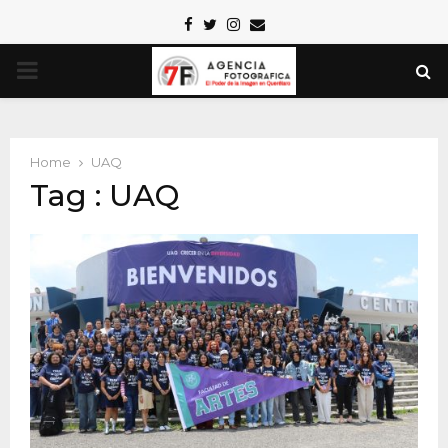
Facebook
Twitter
Instagram
Email
PRIMARY
MENU
Home
UAQ
Tag : UAQ