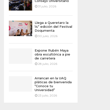
Consejo Universitario
31 julio, 2026
Llega a Queretaro la
14ª edición del Festival
Doqumenta
30 julio, 2026
Expone Rubén Maya
obra escultórica a pie
de carretera
28 julio, 2026
Arrancan en la UAQ
pláticas de bienvenida
“Conoce tu
Universidad”
23 julio, 2026