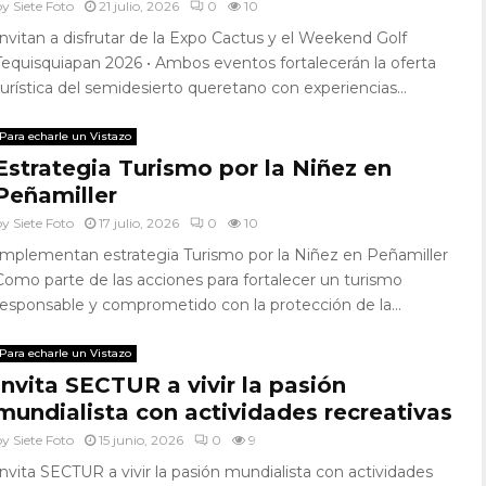
by
Siete Foto
21 julio, 2026
0
10
Invitan a disfrutar de la Expo Cactus y el Weekend Golf
Tequisquiapan 2026 • Ambos eventos fortalecerán la oferta
turística del semidesierto queretano con experiencias...
Para echarle un Vistazo
Estrategia Turismo por la Niñez en
Peñamiller
by
Siete Foto
17 julio, 2026
0
10
Implementan estrategia Turismo por la Niñez en Peñamiller
Como parte de las acciones para fortalecer un turismo
responsable y comprometido con la protección de la...
Para echarle un Vistazo
Invita SECTUR a vivir la pasión
mundialista con actividades recreativas
by
Siete Foto
15 junio, 2026
0
9
Invita SECTUR a vivir la pasión mundialista con actividades