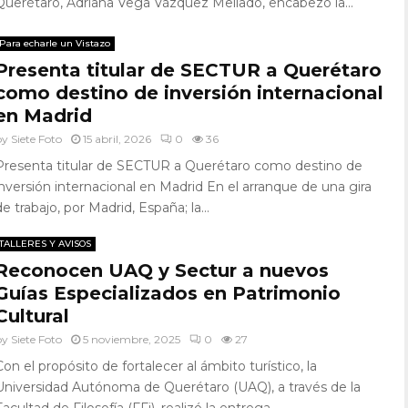
Querétaro, Adriana Vega Vázquez Mellado, encabezó la...
Para echarle un Vistazo
Presenta titular de SECTUR a Querétaro
como destino de inversión internacional
en Madrid
by
Siete Foto
15 abril, 2026
0
36
Presenta titular de SECTUR a Querétaro como destino de
inversión internacional en Madrid En el arranque de una gira
de trabajo, por Madrid, España; la...
TALLERES Y AVISOS
Reconocen UAQ y Sectur a nuevos
Guías Especializados en Patrimonio
Cultural
by
Siete Foto
5 noviembre, 2025
0
27
Con el propósito de fortalecer al ámbito turístico, la
Universidad Autónoma de Querétaro (UAQ), a través de la