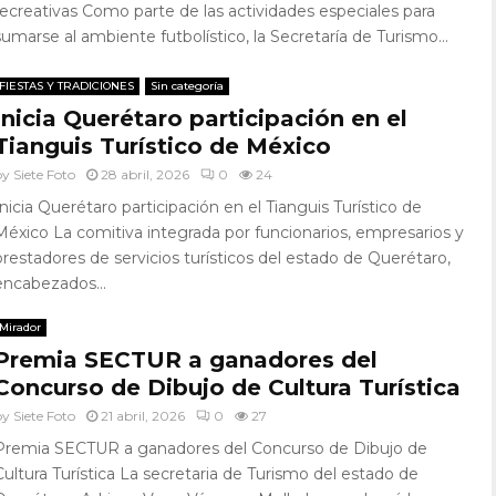
recreativas Como parte de las actividades especiales para
sumarse al ambiente futbolístico, la Secretaría de Turismo...
FIESTAS Y TRADICIONES
Sin categoría
Inicia Querétaro participación en el
Tianguis Turístico de México
by
Siete Foto
28 abril, 2026
0
24
Inicia Querétaro participación en el Tianguis Turístico de
México La comitiva integrada por funcionarios, empresarios y
prestadores de servicios turísticos del estado de Querétaro,
encabezados...
Mirador
Premia SECTUR a ganadores del
Concurso de Dibujo de Cultura Turística
by
Siete Foto
21 abril, 2026
0
27
Premia SECTUR a ganadores del Concurso de Dibujo de
Cultura Turística La secretaria de Turismo del estado de