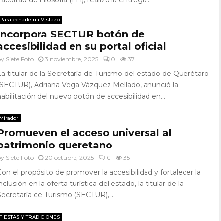
Facultad de Filosofía (FFi), realizó la entrega...
Para echarle un Vistazo
Incorpora SECTUR botón de
accesibilidad en su portal oficial
by
Siete Foto
3 noviembre, 2025
0
37
La titular de la Secretaría de Turismo del estado de Querétaro
(SECTUR), Adriana Vega Vázquez Mellado, anunció la
habilitación del nuevo botón de accesibilidad en...
Mirador
Promueven el acceso universal al
patrimonio queretano
by
Siete Foto
20 octubre, 2025
0
35
Con el propósito de promover la accesibilidad y fortalecer la
inclusión en la oferta turística del estado, la titular de la
Secretaría de Turismo (SECTUR),...
FIESTAS Y TRADICIONES