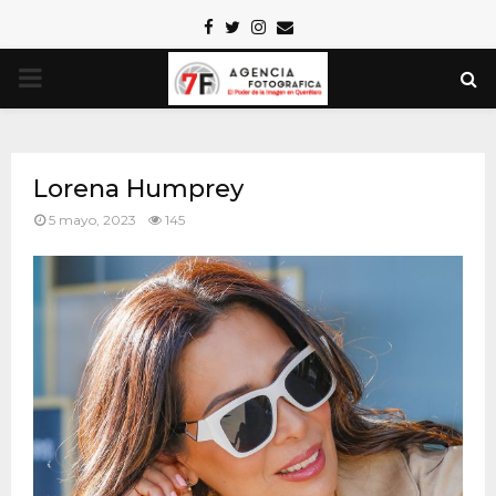
Facebook
Twitter
Instagram
Email
PRIMARY
MENU
Lorena Humprey
5 mayo, 2023
145