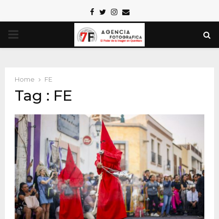
Facebook
Twitter
Instagram
Email
PRIMARY
MENU
Home
FE
Tag : FE