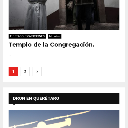
FIESTAS Y TRADICIONES
Mirador
Templo de la Congregación.
...
Paginación
1
2
de
entradas
DRON EN QUERÉTARO