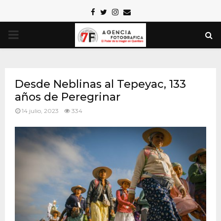
Facebook
Twitter
Instagram
Email
PRIMARY
MENU
Desde Neblinas al Tepeyac, 133
años de Peregrinar
14 julio, 2023
334