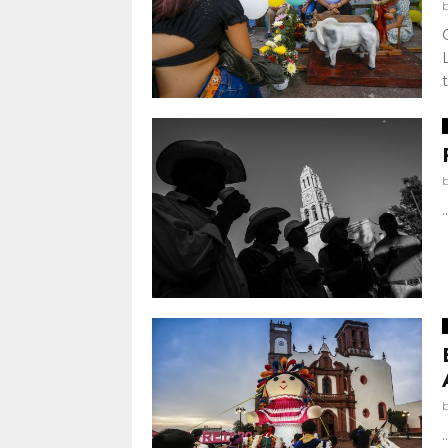
..
..