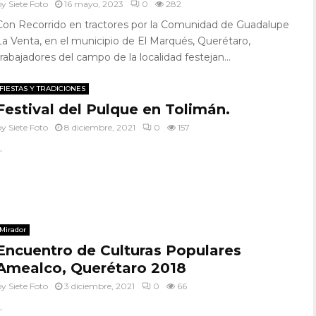
by
Siete Foto
16 mayo, 2023
0
282
Con Recorrido en tractores por la Comunidad de Guadalupe
La Venta, en el municipio de El Marqués, Querétaro,
trabajadores del campo de la localidad festejan...
FIESTAS Y TRADICIONES
Festival del Pulque en Tolimán.
by
Siete Foto
8 diciembre, 2021
0
157
.
Mirador
Encuentro de Culturas Populares
Amealco, Querétaro 2018
by
Siete Foto
3 diciembre, 2021
0
66
.