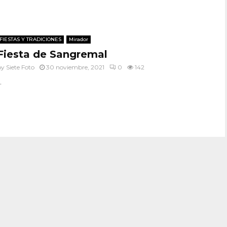
FIESTAS Y TRADICIONES
Mirador
Fiesta de Sangremal
by
Siete Foto
30 noviembre, 2021
0
142
.