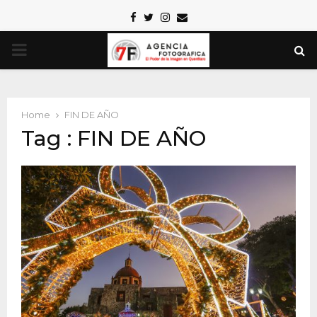
Facebook
Twitter
Instagram
Email
PRIMARY
MENU
Home
FIN DE AÑO
Tag : FIN DE AÑO