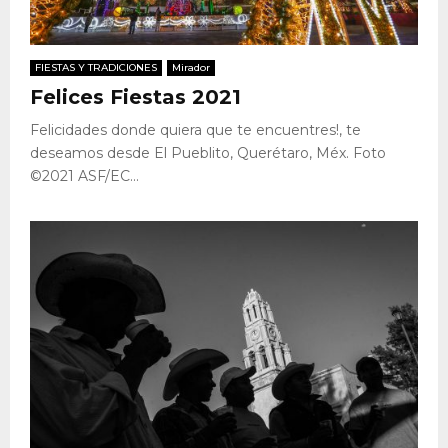
FIESTAS Y TRADICIONES
Mirador
Felices Fiestas 2021
Felicidades donde quiera que te encuentres!, te
deseamos desde El Pueblito, Querétaro, Méx. Foto
©2021 ASF/EC...