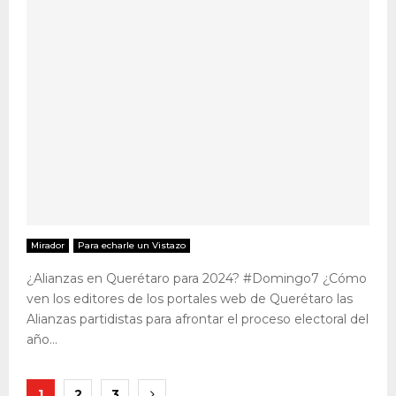
Mirador
Para echarle un Vistazo
¿Alianzas en Querétaro para 2024? #Domingo7 ¿Cómo
ven los editores de los portales web de Querétaro las
Alianzas partidistas para afrontar el proceso electoral del
año...
Paginación
1
2
3