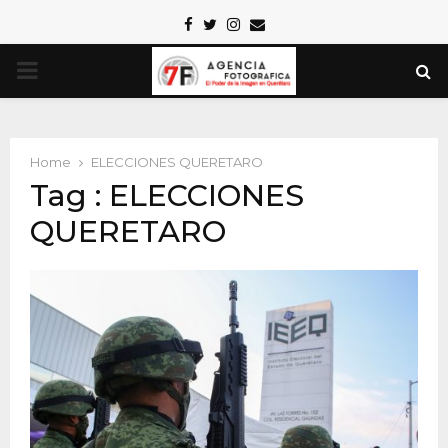
Facebook
Twitter
Instagram
Email
PRIMARY
MENU
Home
ELECCIONES QUERETARO
Tag : ELECCIONES
QUERETARO