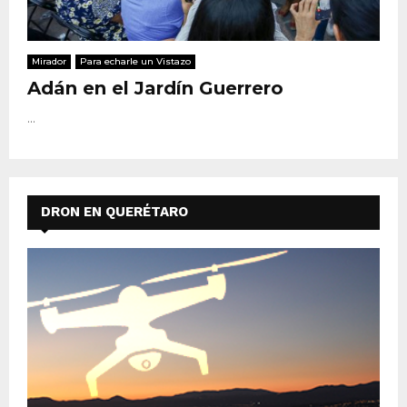
Mirador
Para echarle un Vistazo
Adán en el Jardín Guerrero
...
DRON EN QUERÉTARO