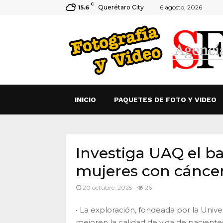
C
Querétaro City
6 agosto, 2026
15.6
INICIO
PAQUETES DE FOTO Y VIDEO
Investiga UAQ el ba
mujeres con cánc
20 octubre, 2025
26
• La exploración, fondeada por la Unive
mejoren la calidad de vida de paciente