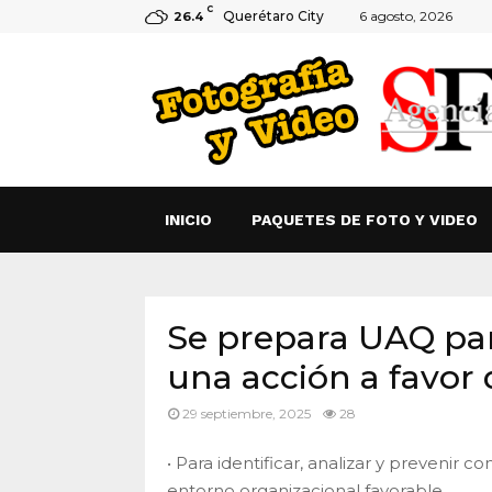
C
Querétaro City
6 agosto, 2026
26.4
INICIO
PAQUETES DE FOTO Y VIDEO
Se prepara UAQ pa
una acción a favor 
29 septiembre, 2025
28
• Para identificar, analizar y preveni
entorno organizacional favorable.