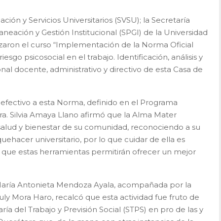
ción y Servicios Universitarios (SVSU); la Secretaría
laneación y Gestión Institucional (SPGI) de la Universidad
ron el curso “Implementación de la Norma Oficial
go psicosocial en el trabajo. Identificación, análisis y
nal docente, administrativo y directivo de esta Casa de
 efectivo a esta Norma, definido en el Programa
 Dra. Silvia Amaya Llano afirmó que la Alma Mater
alud y bienestar de su comunidad, reconociendo a su
hacer universitario, por lo que cuidar de ella es
có que estas herramientas permitirán ofrecer un mejor
ra. María Antonieta Mendoza Ayala, acompañada por la
July Mora Haro, recalcó que esta actividad fue fruto de
ía del Trabajo y Previsión Social (STPS) en pro de las y