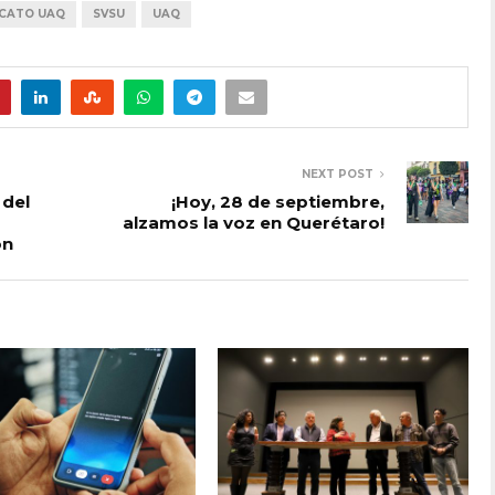
ICATO UAQ
SVSU
UAQ
NEXT POST
 del
¡Hoy, 28 de septiembre,
alzamos la voz en Querétaro!
ón