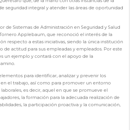
uerétaro que, de la mano con otras instancias de la
de seguridad integral y atender las áreas de oportunidad
ctor de Sistemas de Administración en Seguridad y Salud
o Tornero Applebaum, que reconoció el interés de la
n respecto a estas iniciativas, siendo la única institución
o de actitud para sus empleadas y empleados. Por este
es un ejemplo y contará con el apoyo de la
camino.
mentos para identificar, analizar y prevenir los
n el trabajo, así como para promover un entorno
 laborales, es decir, aquel en que se promueve el
bajadores, la formación para la adecuada realización de
abilidades, la participación proactiva y la comunicación,