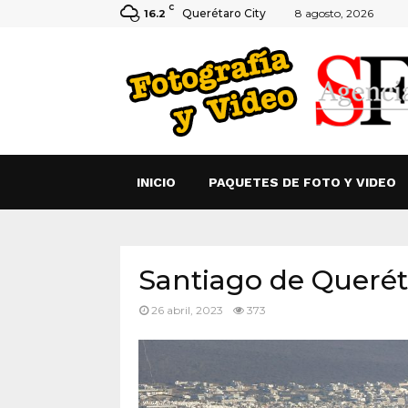
C
Querétaro City
8 agosto, 2026
16.2
INICIO
PAQUETES DE FOTO Y VIDEO
Santiago de Querét
26 abril, 2023
373