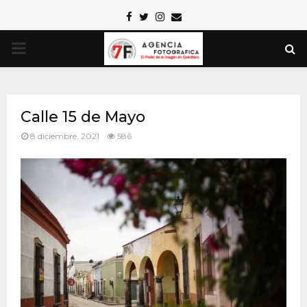
Facebook
Twitter
Instagram
Email
PRIMARY
MENU
Calle 15 de Mayo
8 diciembre, 2021
586