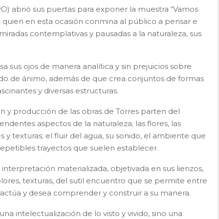
) abrió sus puertas para exponer la muestra “Vamos
s, quien en esta ocasión conmina al público a pensar e
iradas contemplativas y pausadas a la naturaleza, sus
osa sus ojos de manera analítica y sin prejuicios sobre
stado de ánimo, además de que crea conjuntos de formas
inantes y diversas estructuras.
ón y producción de las obras de Torres parten del
ndentes aspectos de la naturaleza; las flores, las
es y texturas; el fluir del agua, su sonido, el ambiente que
irrepetibles trayectos que suelen establecer.
 interpretación materializada, objetivada en sus lienzos,
olores, texturas, del sutil encuentro que se permite entre
eractúa y desea comprender y construir a su manera.
una intelectualización de lo visto y vivido, sino una