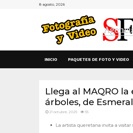
8 agosto, 2026
INICIO
PAQUETES DE FOTO Y VIDEO
Llega al MAQRO la 
árboles, de Esmera
21 octubre, 2025
55
La artista queretana invita a visita