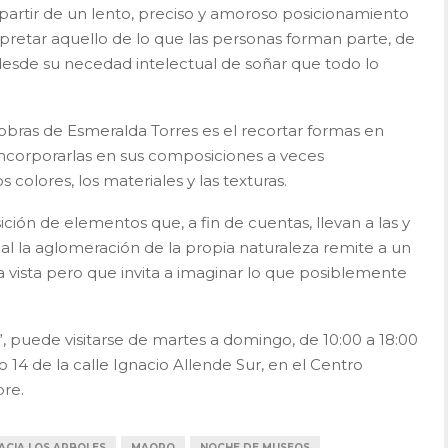
 partir de un lento, preciso y amoroso posicionamiento
pretar aquello de lo que las personas forman parte, de
desde su necedad intelectual de soñar que todo lo
obras de Esmeralda Torres es el recortar formas en
 incorporarlas en sus composiciones a veces
colores, los materiales y las texturas.
ción de elementos que, a fin de cuentas, llevan a las y
al la aglomeración de la propia naturaleza remite a un
la vista pero que invita a imaginar lo que posiblemente
”, puede visitarse de martes a domingo, de 10:00 a 18:00
14 de la calle Ignacio Allende Sur, en el Centro
bre.
ACIA LOS ARBOLES
MAQRO
NOCHE DE MUSEOS