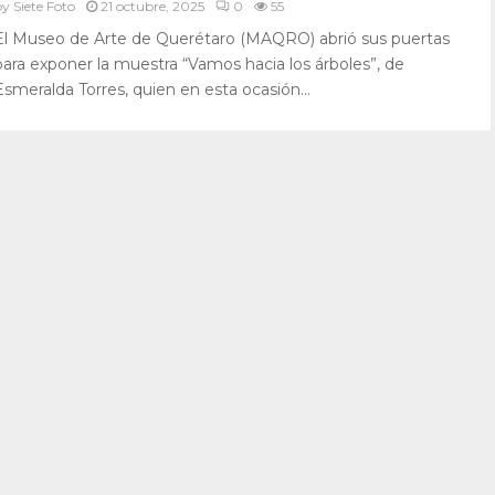
by
Siete Foto
21 octubre, 2025
0
55
El Museo de Arte de Querétaro (MAQRO) abrió sus puertas
para exponer la muestra “Vamos hacia los árboles”, de
Esmeralda Torres, quien en esta ocasión...