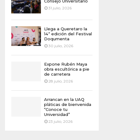
Consejo Universitario
31 julio, 2026
Llega a Queretaro la
14ª edición del Festival
Doqumenta
30 julio, 2026
Expone Rubén Maya
obra escultórica a pie
de carretera
28 julio, 2026
Arrancan en la UAQ
pláticas de bienvenida
“Conoce tu
Universidad”
23 julio, 2026