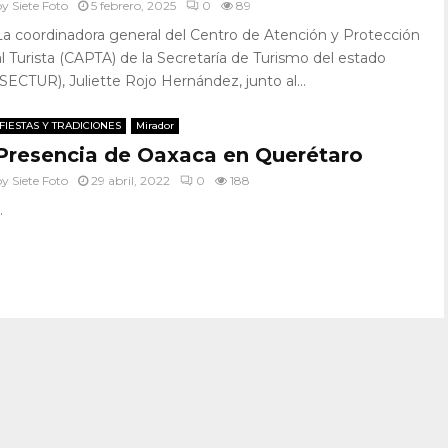
by
Siete Foto
5 febrero, 2025
0
89
La coordinadora general del Centro de Atención y Protección
al Turista (CAPTA) de la Secretaría de Turismo del estado
(SECTUR), Juliette Rojo Hernández, junto al...
FIESTAS Y TRADICIONES
Mirador
Presencia de Oaxaca en Querétaro
by
Siete Foto
29 abril, 2022
0
188
.