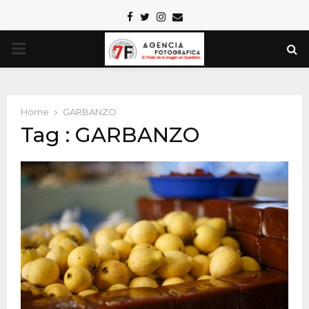
Facebook
Twitter
Instagram
Email
PRIMARY
MENU
Home
GARBANZO
Tag : GARBANZO