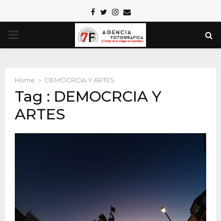
Facebook
Twitter
Instagram
Email
PRIMARY
MENU
Home
DEMOCRCIA Y ARTES
Tag : DEMOCRCIA Y
ARTES