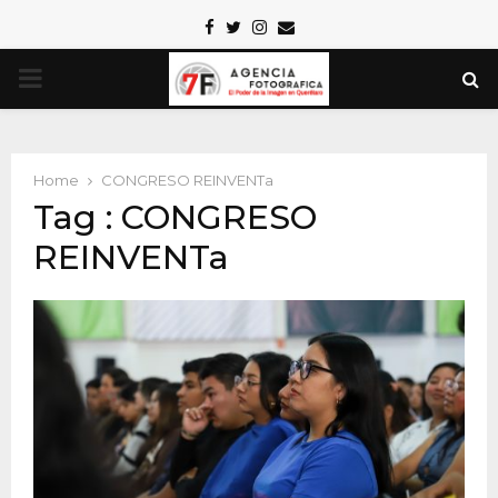
Facebook
Twitter
Instagram
Email
PRIMARY
MENU
Home
CONGRESO REINVENTa
Tag : CONGRESO
REINVENTa