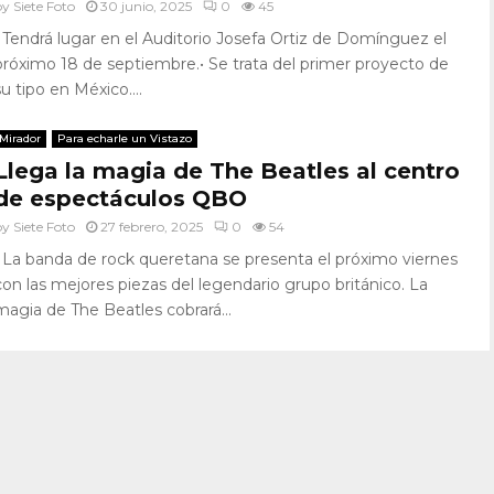
by
Siete Foto
30 junio, 2025
0
45
• Tendrá lugar en el Auditorio Josefa Ortiz de Domínguez el
próximo 18 de septiembre.• Se trata del primer proyecto de
su tipo en México....
Mirador
Para echarle un Vistazo
Llega la magia de The Beatles al centro
de espectáculos QBO
by
Siete Foto
27 febrero, 2025
0
54
• La banda de rock queretana se presenta el próximo viernes
con las mejores piezas del legendario grupo británico. La
magia de The Beatles cobrará...