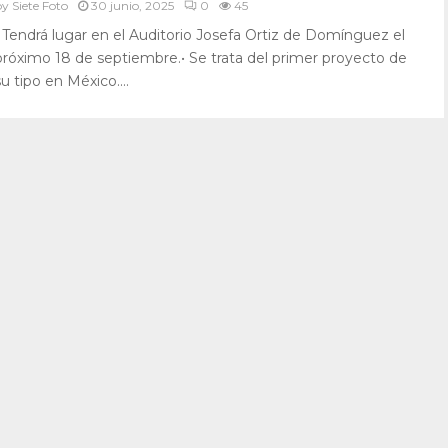
by
Siete Foto
30 junio, 2025
0
45
• Tendrá lugar en el Auditorio Josefa Ortiz de Domínguez el
próximo 18 de septiembre.• Se trata del primer proyecto de
su tipo en México....