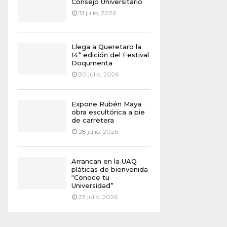
Consejo Universitario
31 julio, 2026
Llega a Queretaro la
14ª edición del Festival
Doqumenta
30 julio, 2026
Expone Rubén Maya
obra escultórica a pie
de carretera
28 julio, 2026
Arrancan en la UAQ
pláticas de bienvenida
“Conoce tu
Universidad”
23 julio, 2026