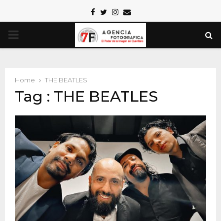
Facebook
Twitter
Instagram
Email
PRIMARY
MENU
Home
THE BEATLES
Tag : THE BEATLES