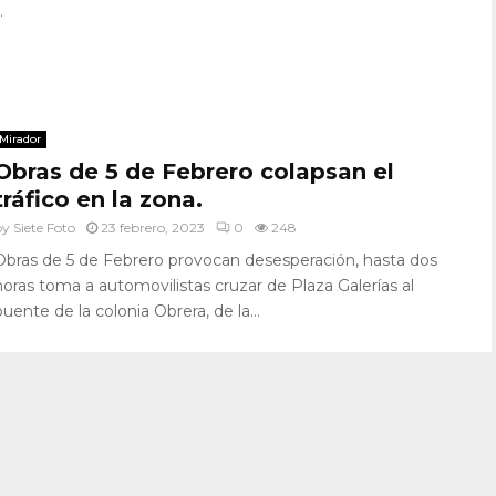
.
Mirador
Obras de 5 de Febrero colapsan el
tráfico en la zona.
by
Siete Foto
23 febrero, 2023
0
248
Obras de 5 de Febrero provocan desesperación, hasta dos
horas toma a automovilistas cruzar de Plaza Galerías al
puente de la colonia Obrera, de la...