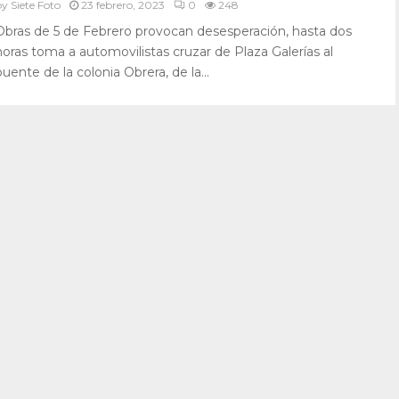
by
Siete Foto
23 febrero, 2023
0
248
Obras de 5 de Febrero provocan desesperación, hasta dos
horas toma a automovilistas cruzar de Plaza Galerías al
puente de la colonia Obrera, de la...