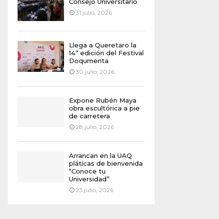
Consejo Universitario
31 julio, 2026
Llega a Queretaro la
14ª edición del Festival
Doqumenta
30 julio, 2026
Expone Rubén Maya
obra escultórica a pie
de carretera
28 julio, 2026
Arrancan en la UAQ
pláticas de bienvenida
“Conoce tu
Universidad”
23 julio, 2026