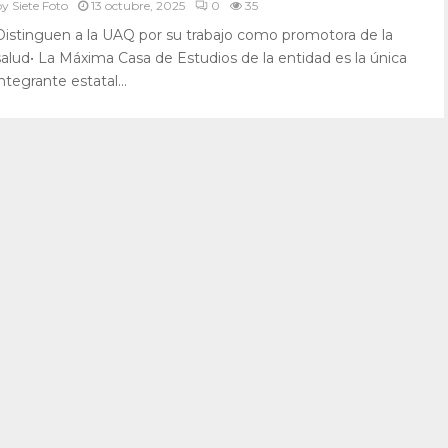
by
Siete Foto
13 octubre, 2025
0
35
Distinguen a la UAQ por su trabajo como promotora de la
salud• La Máxima Casa de Estudios de la entidad es la única
integrante estatal...