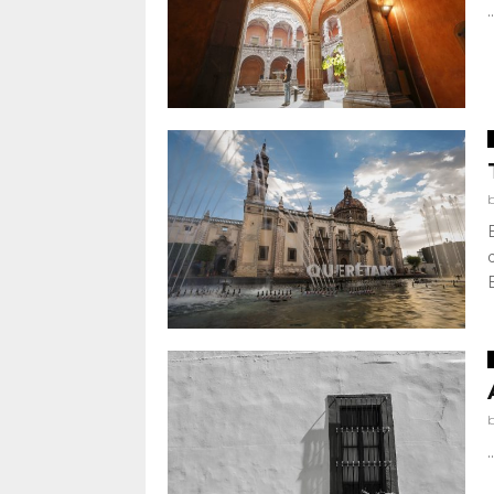
..
..