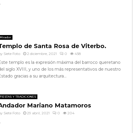
.
Mirador
Templo de Santa Rosa de Viterbo.
by
Siete Foto
2 diciembre, 2021
0
458
Este templo es la expresión máxima del barroco queretano
del siglo XVIII, y uno de los más representativos de nuestro
Estado gracias a su arquitectura...
FIESTAS Y TRADICIONES
Andador Mariano Matamoros
by
Siete Foto
29 abril, 2021
0
204
.