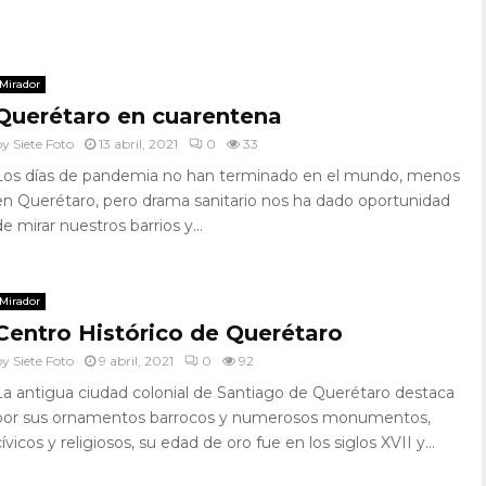
Mirador
Querétaro en cuarentena
by
Siete Foto
13 abril, 2021
0
33
Los días de pandemia no han terminado en el mundo, menos
en Querétaro, pero drama sanitario nos ha dado oportunidad
de mirar nuestros barrios y...
Mirador
Centro Histórico de Querétaro
by
Siete Foto
9 abril, 2021
0
92
La antigua ciudad colonial de Santiago de Querétaro destaca
por sus ornamentos barrocos y numerosos monumentos,
cívicos y religiosos, su edad de oro fue en los siglos XVII y...