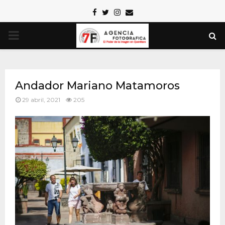
Facebook
Twitter
Instagram
Email
PRIMARY
MENU
Andador Mariano Matamoros
29 abril, 2021
205