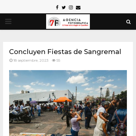
Facebook
Twitter
Instagram
Email
PRIMARY
MENU
Concluyen Fiestas de Sangremal
18 septiembre, 2023
55