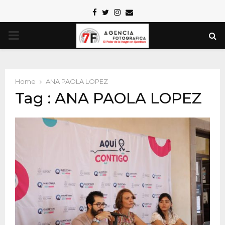
Facebook
Twitter
Instagram
Email
PRIMARY
MENU
Home
ANA PAOLA LOPEZ
Tag : ANA PAOLA LOPEZ