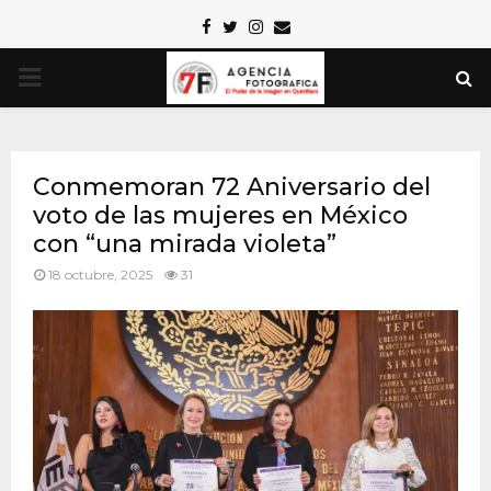
Facebook
Twitter
Instagram
Email
PRIMARY
MENU
Conmemoran 72 Aniversario del
voto de las mujeres en México
con “una mirada violeta”
18 octubre, 2025
31