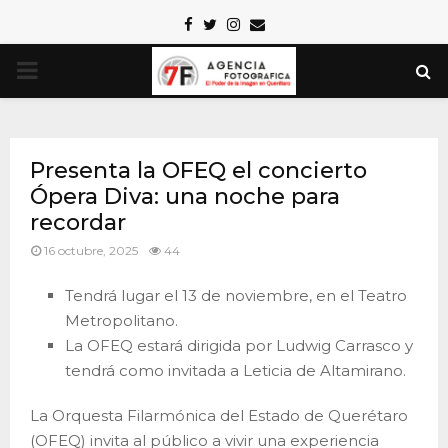
Facebook
Twitter
Instagram
Email
PRIMARY
MENU
Presenta la OFEQ el concierto
Ópera Diva: una noche para
recordar
16 octubre, 2025
44
Tendrá lugar el 13 de noviembre, en el Teatro
Metropolitano.
La OFEQ estará dirigida por Ludwig Carrasco y
tendrá como invitada a Leticia de Altamirano.
La Orquesta Filarmónica del Estado de Querétaro
(OFEQ) invita al público a vivir una experiencia