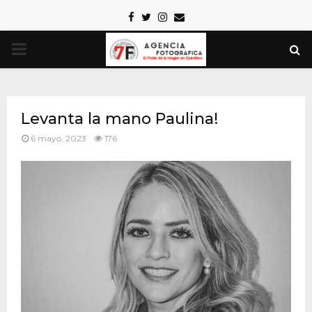
Facebook
Twitter
Instagram
Email
PRIMARY
MENU
Levanta la mano Paulina!
6 mayo, 2023
176