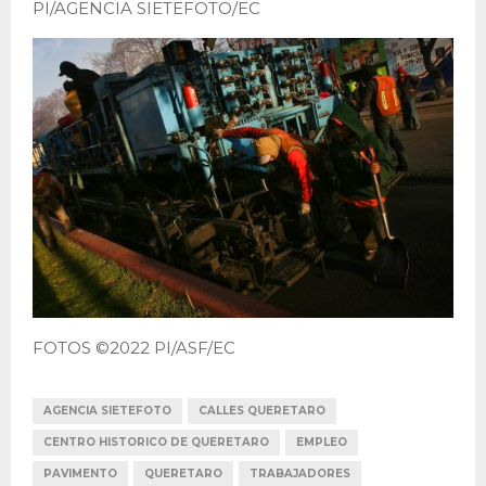
PI/AGENCIA SIETEFOTO/EC
FOTOS ©2022 PI/ASF/EC
AGENCIA SIETEFOTO
CALLES QUERETARO
CENTRO HISTORICO DE QUERETARO
EMPLEO
PAVIMENTO
QUERETARO
TRABAJADORES