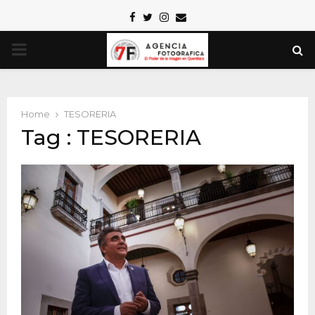
Facebook
Twitter
Instagram
Email
PRIMARY
MENU
Home
TESORERIA
Tag : TESORERIA