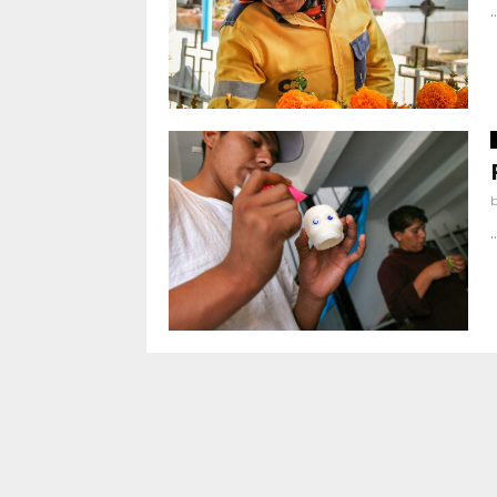
..
..