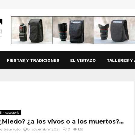
FIESTAS Y TRADICIONES
EL VISTAZO
TALLERES Y 
Sin categoría
¿Miedo? ¿a los vivos o a los muertos?…
by
Siete Foto
8 noviembre, 2021
0
128