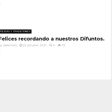
.
FIESTAS Y TRADICIONES
Felices recordando a nuestros Difuntos.
by
Siete Foto
22 octubre, 2021
0
73
.