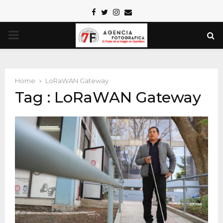
Facebook
Twitter
Instagram
Email
PRIMARY
MENU
Home
LoRaWAN Gateway
Tag : LoRaWAN Gateway