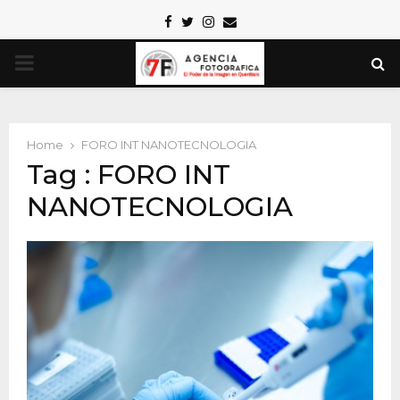
Facebook
Twitter
Instagram
Email
PRIMARY
MENU
Home
FORO INT NANOTECNOLOGIA
Tag : FORO INT
NANOTECNOLOGIA