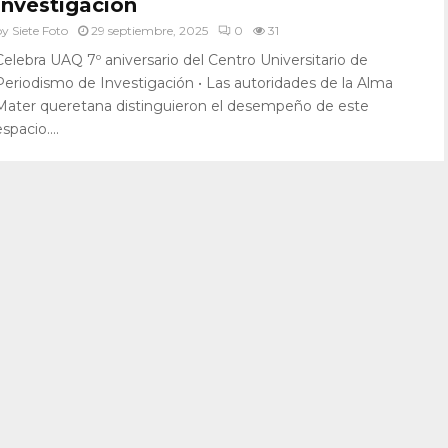
Investigación
by
Siete Foto
29 septiembre, 2025
0
31
Celebra UAQ 7º aniversario del Centro Universitario de
Periodismo de Investigación • Las autoridades de la Alma
Mater queretana distinguieron el desempeño de este
spacio....