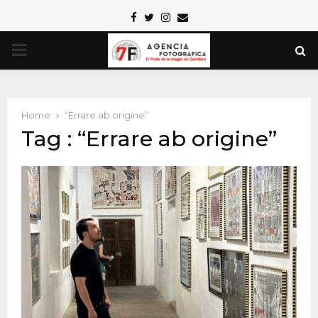
Facebook
Twitter
Instagram
Email
PRIMARY
MENU
Home
“Errare ab origine”
Tag : “Errare ab origine”