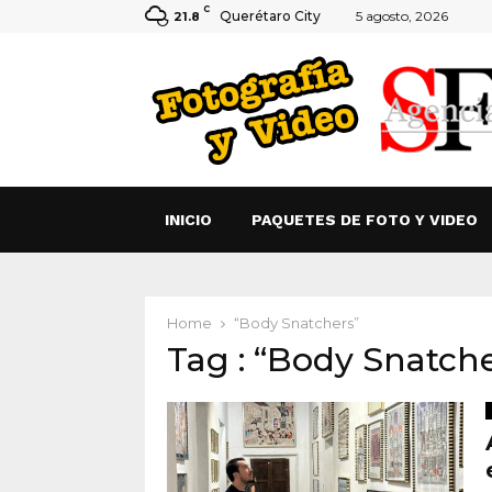
C
Querétaro City
5 agosto, 2026
21.8
INICIO
PAQUETES DE FOTO Y VIDEO
Home
“Body Snatchers”
Tag : “Body Snatch