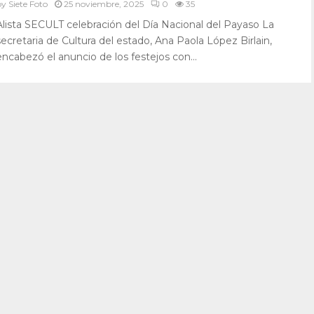
by
Siete Foto
25 noviembre, 2025
0
35
Alista SECULT celebración del Día Nacional del Payaso La
secretaria de Cultura del estado, Ana Paola López Birlain,
encabezó el anuncio de los festejos con...