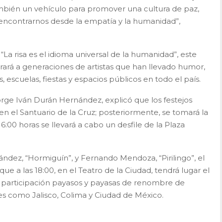
ambién un vehículo para promover una cultura de paz,
 encontrarnos desde la empatía y la humanidad”,
“La risa es el idioma universal de la humanidad”, este
rará a generaciones de artistas que han llevado humor,
os, escuelas, fiestas y espacios públicos en todo el país.
Jorge Iván Durán Hernández, explicó que los festejos
 en el Santuario de la Cruz; posteriormente, se tomará la
16:00 horas se llevará a cabo un desfile de la Plaza
ez, “Hormiguín”, y Fernando Mendoza, “Pirilingo”, el
ue a las 18:00, en el Teatro de la Ciudad, tendrá lugar el
 la participación payasos y payasas de renombre de
es como Jalisco, Colima y Ciudad de México.