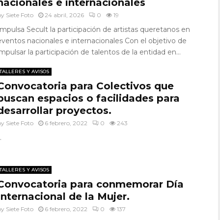
nacionales e internacionales
by
Siete Foto
24 abril, 2026
0
19
Impulsa Secult la participación de artistas queretanos en
eventos nacionales e internacionales Con el objetivo de
impulsar la participación de talentos de la entidad en...
TALLERES Y AVISOS
Convocatoria para Colectivos que
buscan espacios o facilidades para
desarrollar proyectos.
by
Siete Foto
6 febrero, 2022
0
243
.
TALLERES Y AVISOS
Convocatoria para conmemorar Día
Internacional de la Mujer.
by
Siete Foto
6 febrero, 2022
0
137