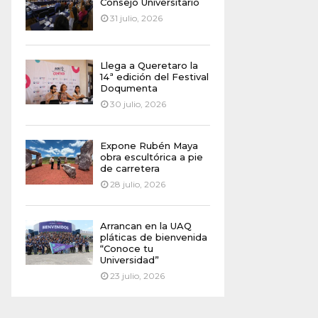
Consejo Universitario
31 julio, 2026
Llega a Queretaro la
14ª edición del Festival
Doqumenta
30 julio, 2026
Expone Rubén Maya
obra escultórica a pie
de carretera
28 julio, 2026
Arrancan en la UAQ
pláticas de bienvenida
“Conoce tu
Universidad”
23 julio, 2026