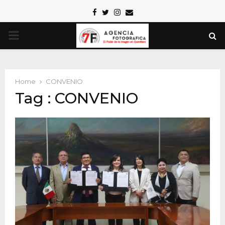
Facebook
Twitter
Instagram
Email
PRIMARY
MENU
Home
CONVENIO
Tag : CONVENIO