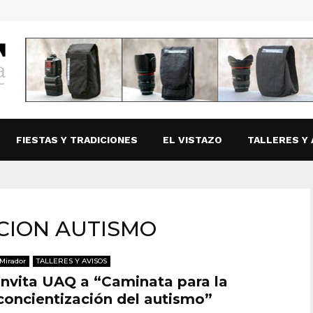
FIESTAS Y TRADICIONES
EL VISTAZO
TALLERES Y 
ACION AUTISMO
Mirador
TALLERES Y AVISOS
Invita UAQ a “Caminata para la
concientización del autismo”