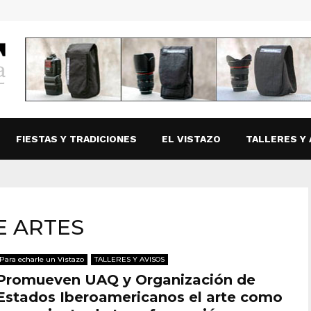
FIESTAS Y TRADICIONES
EL VISTAZO
TALLERES Y 
E ARTES
Para echarle un Vistazo
TALLERES Y AVISOS
Promueven UAQ y Organización de
Estados Iberoamericanos el arte como